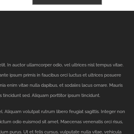
t. In auctor ullamcorper odio, vel ultrices nisl tempus vitae.
 ante ipsum primis in faucibus orci luctus et ultrices posuere
cinia enim vitae nulla dapibus, et sodales lacus ornare. Mauris
 tincidunt sed. Aliquam porttitor ipsum tincidunt.
. Aliquam volutpat rutrum libero feugiat sagittis. Integer non
ictum odio euismod sit amet. Maecenas venenatis orci risus,
um purus. Ut et felis cursus, vulputate nulla vitae, vehicula