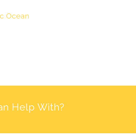
ic Ocean
an Help With?