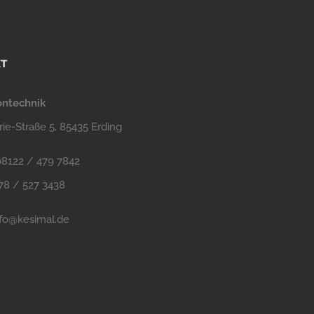
T
ontechnik
ie-Straße 5, 85435 Erding
 08122 / 479 7842
178 / 527 3438
nfo@kesimal.de