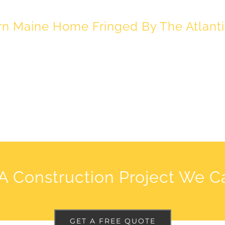
n Maine Home Fringed By The Atlant
A Construction Project We C
GET A FREE QUOTE