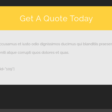
Get A Quote Today
ccusamus et iusto odio dignissimos ducimus qui blanditiis praese
iti atque corrupti quos dolores et quas.
id="109"]