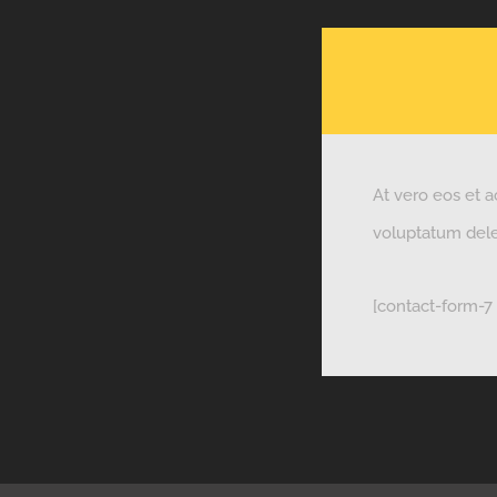
At vero eos et a
voluptatum delen
[contact-form-7 